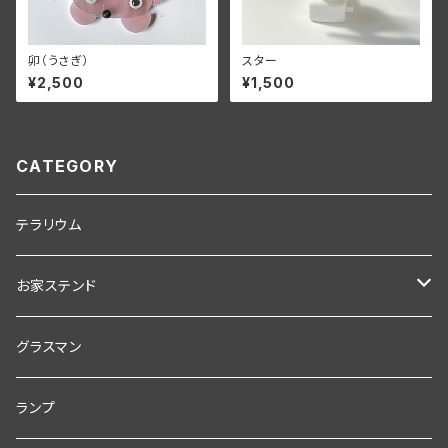
卯（うさぎ）
スター
¥2,500
¥1,500
CATEGORY
テラリウム
お家ステンド
スターターセット
グラスマン
コテあり
制作用キット
ランプ