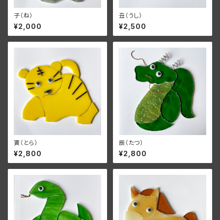
子（ね）
丑（うし）
¥2,000
¥2,500
寅（とら）
辰（たつ）
¥2,800
¥2,800