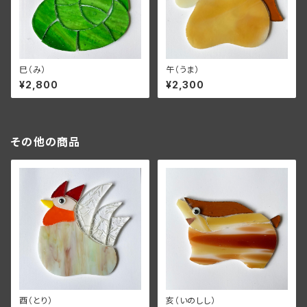
巳（み）
午（うま）
¥2,800
¥2,300
その他の商品
酉（とり）
亥（いのしし）