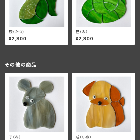
辰（たつ）
巳（み）
¥2,800
¥2,800
その他の商品
子（ね）
戌（いぬ）