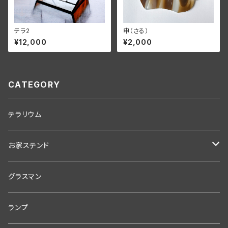
テラ2
申（さる）
¥12,000
¥2,000
CATEGORY
テラリウム
お家ステンド
スターターセット
グラスマン
コテあり
制作用キット
ランプ