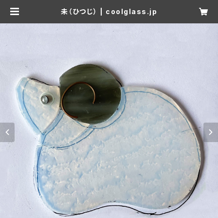
未（ひつじ） | coolglass.jp